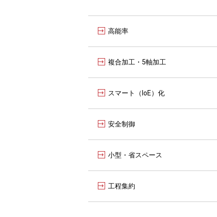
高能率
複合加工・5軸加工
スマート（IoE）化
安全制御
小型・省スペース
工程集約