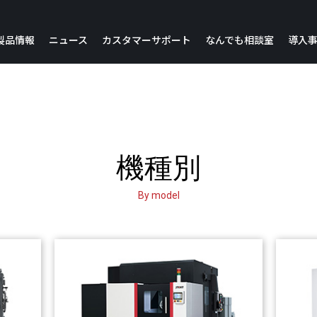
製品情報
ニュース
カスタマーサポート
なんでも相談室
導入
お問い合わせ・各種情報
各種ご提案
IoE
短納期機種
製品に関するお問い合わせ
生産終了品更新のご提案
稼働アップNavi
トレーニングスクール
設備診断・予防保全のご提案
リビルド機
稼働アップNavi Light
各種ご提案
機能アップ・更新のご提案
機種別
稼働アップNavi Pro
災害復旧実績
保全ツールのご提案
補助金ページ
スキルアップNavi改善データベースアプリ
By model
お客様設備情報登録
お見積り依頼
JTEKT ShareBoard
製品保守情報
リース
ロングユースNavi
満足度調査票
カタログ
アンケート調査票
販売店