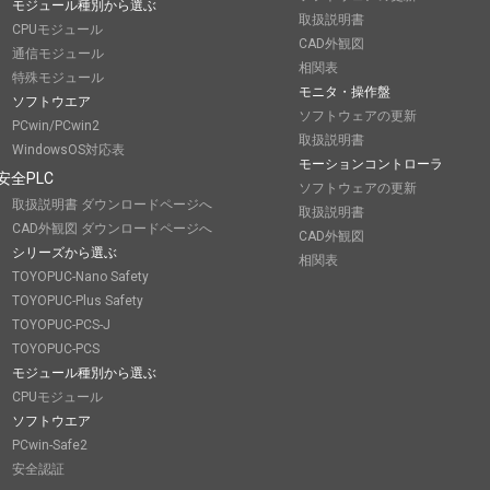
モジュール種別から選ぶ
取扱説明書
CPUモジュール
CAD外観図
通信モジュール
相関表
特殊モジュール
モニタ・操作盤
ソフトウエア
ソフトウェアの更新
PCwin/PCwin2
取扱説明書
WindowsOS対応表
モーションコントローラ
安全PLC
ソフトウェアの更新
取扱説明書 ダウンロードページへ
取扱説明書
CAD外観図 ダウンロードページへ
CAD外観図
シリーズから選ぶ
相関表
TOYOPUC-Nano Safety
TOYOPUC-Plus Safety
TOYOPUC-PCS-J
TOYOPUC-PCS
モジュール種別から選ぶ
CPUモジュール
ソフトウエア
PCwin-Safe2
安全認証