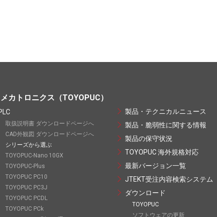
メカトロニクス（TOYOPUC）
製品・テクニカルニュース
PLC
取扱説明書 ダウンロードページへ
製品・脆弱性に関する情報
CAD外観図 ダウンロードページへ
製品の保守状況
シリーズから選ぶ
TOYOPUC 海外規格対応
TOYOPUC-Nano 10GX
最新バージョン一覧
TOYOPUC-Plus
TOYOPUC PC10
JTEKT受注内容検索システム
TOYOPUC PC3J
ダウンロード
TOYOPUC PCDL
TOYOPUC
TOYOPUC PCk
ソフトウェアの更新