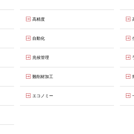
高精度
自動化
兆候管理
難削材加工
エコノミー