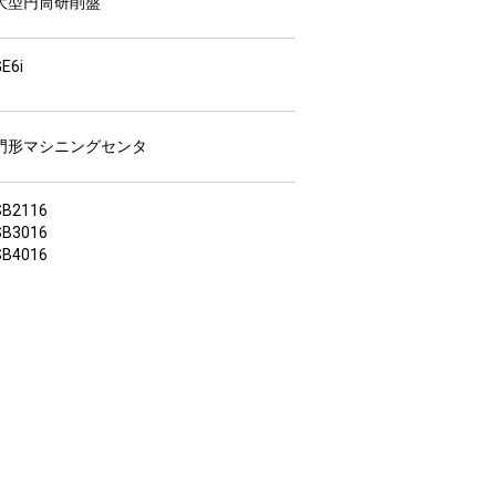
大型円筒研削盤
E6i
門形マシニングセンタ
SB2116
SB3016
SB4016