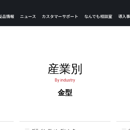
製品情報
ニュース
カスタマーサポート
なんでも相談室
導入
お問い合わせ・各種情報
各種ご提案
IoE
短納期機種
製品に関するお問い合わせ
生産終了品更新のご提案
稼働アップNavi
トレーニングスクール
設備診断・予防保全のご提案
リビルド機
稼働アップNavi Light
各種ご提案
機能アップ・更新のご提案
産業別
稼働アップNavi Pro
災害復旧実績
保全ツールのご提案
補助金ページ
スキルアップNavi改善データベースアプリ
By industry
お客様設備情報登録
お見積り依頼
JTEKT ShareBoard
製品保守情報
リース
金型
ロングユースNavi
満足度調査票
カタログ
アンケート調査票
販売店