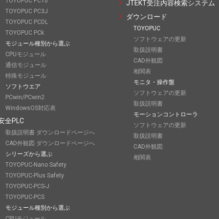
TOYOPUC PC10
JTEKT受注内容検索システム
TOYOPUC PC3J
ダウンロード
TOYOPUC PCDL
TOYOPUC
TOYOPUC PCk
ソフトウェアの更新
モジュール種別から選ぶ
取扱説明書
CPUモジュール
CAD外観図
通信モジュール
相関表
特殊モジュール
モニタ・操作盤
ソフトウエア
ソフトウェアの更新
PCwin/PCwin2
取扱説明書
WindowsOS対応表
モーションコントローラ
安全PLC
ソフトウェアの更新
取扱説明書 ダウンロードページへ
取扱説明書
CAD外観図 ダウンロードページへ
CAD外観図
シリーズから選ぶ
相関表
TOYOPUC-Nano Safety
TOYOPUC-Plus Safety
TOYOPUC-PCS-J
TOYOPUC-PCS
モジュール種別から選ぶ
CPUモジュール