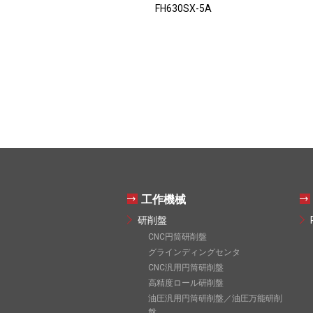
FH630SX-5A
工作機械
研削盤
CNC円筒研削盤
グラインディングセンタ
CNC汎用円筒研削盤
高精度ロール研削盤
油圧汎用円筒研削盤／油圧万能研削
盤