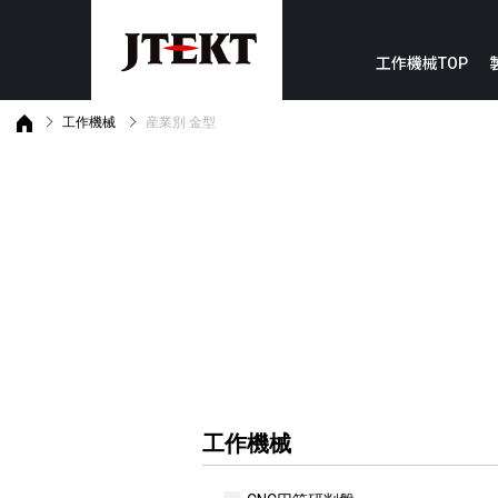
工作機械TOP
工作機械
産業別 金型
サポート内容
カスタマーサポートTOP
工作機械
メカトロニクス
生産・稼働をサポート
緊急連絡先
研削盤
PLC
知識・技能をサポート
ギヤスカイビングセンタ
安全PLC
保全に向けたサポート
マシニングセンタ
モニタ・汎用操作盤
復旧に向けたサポート
モーションコントローラ
目的別で探す
研削・切削なんでも相談室
製品・テクニカルニュース
産業別
ダウンロード
課題別
最新バージョン一覧
JTEKT受注内容検索システム
工作機械