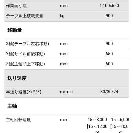
作業面寸法
mm
1,100×650
テーブル上積載質量
kg
900
移動量
X軸(テーブル左右移動)
mm
900
Y軸(サドル前後移動)
mm
650
Z軸(主軸頭上下移動)
mm
600
送り速度
早送り速度(X/Y/Z)
m/min
30/30/24
主軸
主軸回転速度
min
-1
15～8,000
15～6,000
[15～12,00
[15～10,00