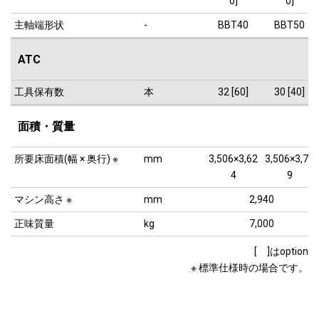
0]
0]
主軸端形状
-
BBT40
BBT50
ATC
工具保有数
本
32 [60]
30 [40]
面積・質量
所要床面積(幅 × 奥行) ※
mm
3,506×3,62
3,506×3,77
4
9
マシン高さ ※
mm
2,940
正味質量
kg
7,000
[ ]はoption
※ 標準仕様時の場合です。