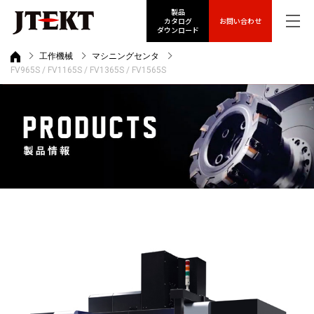
製品
カタログ
お問い合わせ
ダウンロード
工作機械
マシニングセンタ
FV965S / FV1165S / FV1365S / FV1565S