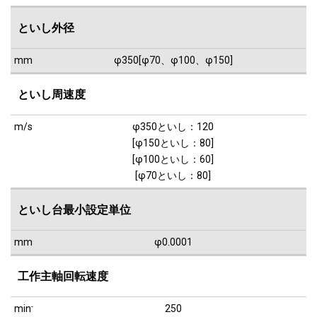
といし外径
mm
φ350[φ70、φ100、φ150]
といし周速度
m/s
φ350といし：120
[φ150といし：80]
[φ100といし：60]
[φ70といし：80]
といし台最小設定単位
mm
φ0.0001
工作主軸回転速度
min
-
250