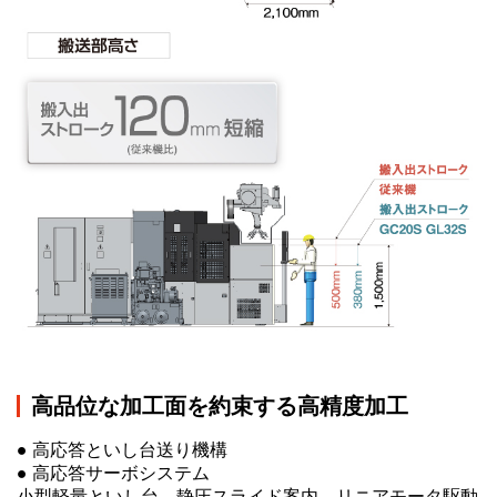
高品位な加工面を約束する高精度加工
● 高応答といし台送り機構
● 高応答サーボシステム
小型軽量といし台、静圧スライド案内、リニアモータ駆動