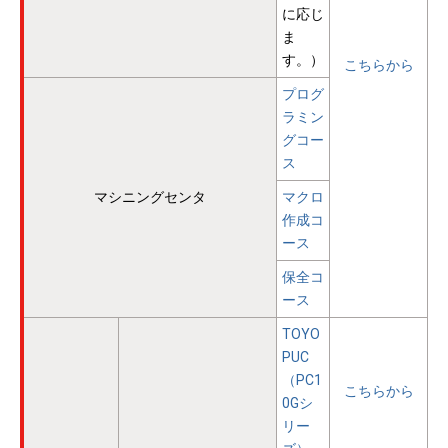
に応じ
ま
す。）
こちらから
プログ
ラミン
グコー
ス
マシニングセンタ
マクロ
作成コ
ース
保全コ
ース
TOYO
PUC
（PC1
こちらから
0Gシ
リー