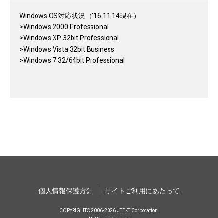
MCML/PlusMCMLのV2.13以降（'16年7月工場出荷）から
Windows OS対応状況（'16.11.14現在）
追加された機能です。
>Windows 2000 Professional
操作盤用MotionToolは、V2.20R1（'16年１月工場出荷）か
>Windows XP 32bit Professional
らMC1K互換モードに対応しています。
>Windows Vista 32bit Business
MC1K互換モードの詳細内容については、ホームページか
>Windows 7 32/64bit Professional
ら最新のMCMLの取扱説明書をご参照ください。
個人情報保護方針
サイトご利用にあたって
COPYRIGHT© 2006-2026 JTEKT Corporation.