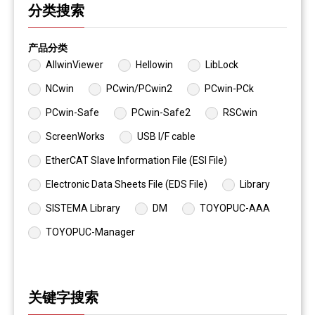
分类搜索
产品分类
AllwinViewer
Hellowin
LibLock
NCwin
PCwin/PCwin2
PCwin-PCk
PCwin-Safe
PCwin-Safe2
RSCwin
ScreenWorks
USB I/F cable
EtherCAT Slave Information File (ESI File)
Electronic Data Sheets File (EDS File)
Library
SISTEMA Library
DM
TOYOPUC-AAA
TOYOPUC-Manager
关键字搜索