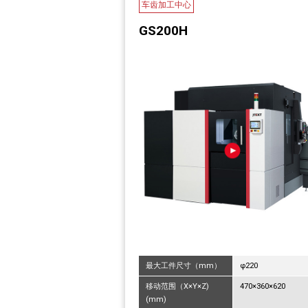
车齿加工中心
GS200H
最大工件尺寸（mm）
φ220
移动范围（X×Y×Z)
470×360×620
(mm)