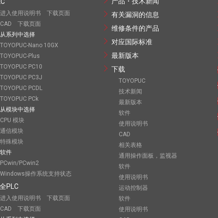
产品・技术新闻
LC
进入使用说明书 下载页面
有关漏洞的信息
CAD 下载页面
维修条件的产品
从系列中选择
对应国际标准
TOYOPUC-Nano 10GX
最新版本
TOYOPUC-Plus
TOYOPUC PC10
下载
TOYOPUC PC3J
TOYOPUC
TOYOPUC PCDL
技术新闻
TOYOPUC PCk
最新版本
从模块中选择
软件
CPU 模块
使用说明书
通信模块
CAD
特殊模块
相关表格
软件
通用操作面板，监视器
PCwin/PCwin2
软件
Windows操作系统支持状态
使用说明书
全PLC
运动控制器
进入使用说明书 下载页面
软件
CAD 下载页面
使用说明书