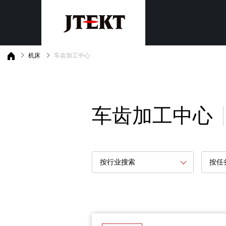
机床
车齿加工中心
停产产品介绍
有关维
客户支持
机床
机电一体化
Io
维修条件的产品
有关改
磨床
PLC
有关机
车齿加工中心
安全PLC
车齿加工中心
加工中心
通用操作面板，监视器
运动控制器
按目的搜索
产品・技术新闻
按行业划分
按行业搜索
按任
下载
按主题
最新版本