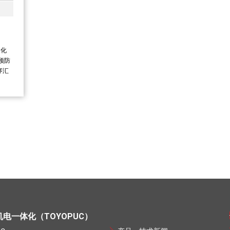
动化
预防
序汇
机电一体化（TOYOPUC）