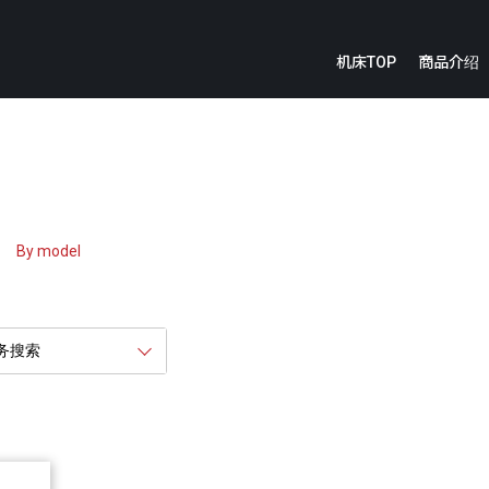
机床TOP
商品介绍
护部件的咨询
E
造报价的咨询
械修理的咨询
By model
务搜索