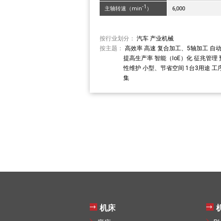
-1
主轴转速（min
）
6,000
按行业划分：
汽车
产业机械
按主题：
高效率
高速
复合加工、5轴加工
自
提高生产率
智能（IoE）化
征兆管理
性维护
小型、节省空间
1台3用途
工
集
机床