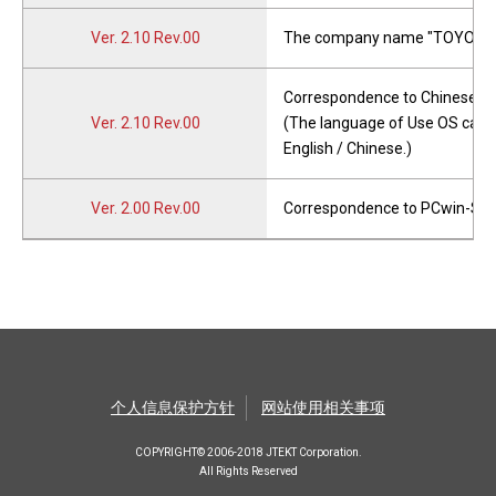
Ver. 2.10 Rev.00
The company name "TOYODA 
Correspondence to Chinese.
Ver. 2.10 Rev.00
(The language of Use OS can be
English / Chinese.)
Ver. 2.00 Rev.00
Correspondence to PCwin-Sa
个人信息保护方针
网站使用相关事项
COPYRIGHT© 2006-2018 JTEKT Corporation.
All Rights Reserved