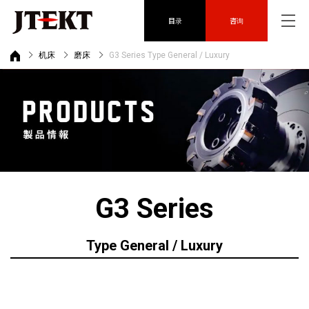
目录
咨询
机床
磨床
G3 Series Type General / Luxury
G3 Series
Type General / Luxury