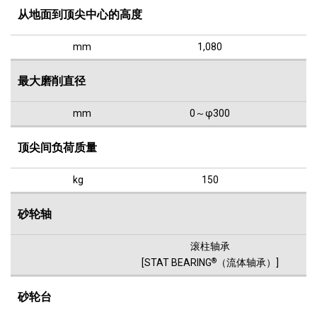
从地面到顶尖中心的高度
mm
1,080
最大磨削直径
mm
0～φ300
顶尖间负荷质量
kg
150
砂轮轴
滚柱轴承
[STAT BEARING
®
（流体轴承）]
砂轮台