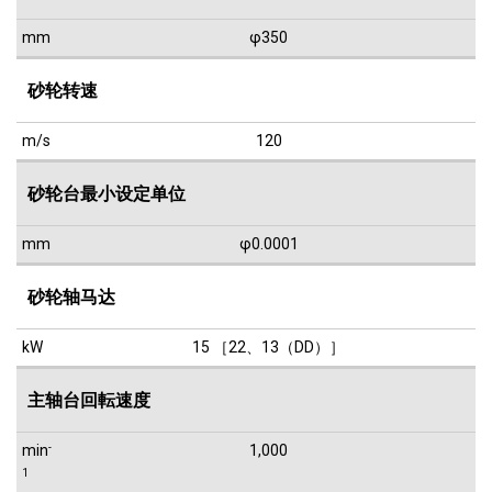
mm
φ350
砂轮转速
m/s
120
砂轮台最小设定单位
mm
φ0.0001
砂轮轴马达
kW
15 ［22、13（DD）］
主轴台回転速度
min
-
1,000
1