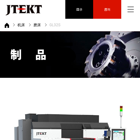
目录
咨询
机床
磨床
GL32S